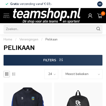
Gratis
verzending vanaf € 69,-
Eige
8.5
0
MENU
Home
/
Verenigingen
/
Pelikaan
PELIKAAN
FILTERS