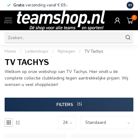
Gratis
verzending vanaf € 69,-
Eige
8.5
0
MENU
Home
/
Ledenshops
/
Nijmegen
/
TV Tachys
TV TACHYS
Welkom op onze webshop van TV Tachys. Hier vindt u de
complete collectie clubkleding tegen aantrekkelijke prijzen. Wij
wensen u veel shopplezier!
FILTERS