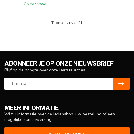
Op voorraad
Toon
1
-
21
van 21
ABONNEER JE OP ONZE NIEUWSBRIEF
Blijf op de hoogte over onze laatste acties
MEER INFORMATIE
Wilt u informatie over de ledenshop, uw bestelling of een
mogelijke samenwerking.