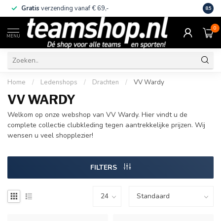
Gratis
verzending vanaf € 69,-
Eige
8.5
0
MENU
Home
/
Ledenshops
/
Drachten
/
VV Wardy
VV WARDY
Welkom op onze webshop van VV Wardy. Hier vindt u de
complete collectie clubkleding tegen aantrekkelijke prijzen. Wij
wensen u veel shopplezier!
FILTERS