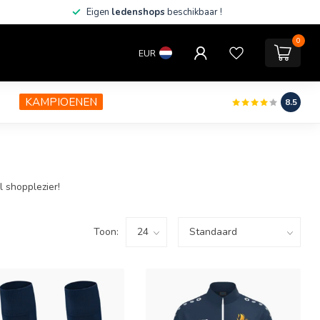
Eigen
ledenshops
beschikbaar !
0
EUR
KAMPIOENEN
8.5
 shopplezier!
Toon: