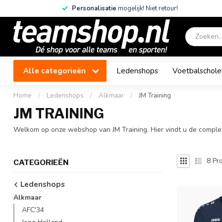
Personalisatie
mogelijk! Niet retour!
Alle categorieën
Ledenshops
Voetbalschole
Home
/
Ledenshops
/
Alkmaar
/
JM Training
JM TRAINING
Welkom op onze webshop van JM Training. Hier vindt u de complete
8
Pro
CATEGORIEËN
Ledenshops
Alkmaar
AFC'34