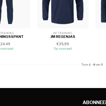
TRAINING
JM TRAINING
ININGSSPANT
JM REGENJAS
€24,49
€35,99
 voorraad
Op voorraad
Toon
1
-
8
van 8
ABONNEER