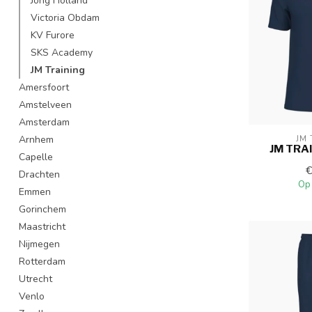
Jong Holland
Victoria Obdam
KV Furore
SKS Academy
JM Training
Amersfoort
Amstelveen
Amsterdam
Arnhem
JM 
JM TRA
Capelle
Drachten
Op
Emmen
Gorinchem
Maastricht
Nijmegen
Rotterdam
Utrecht
Venlo