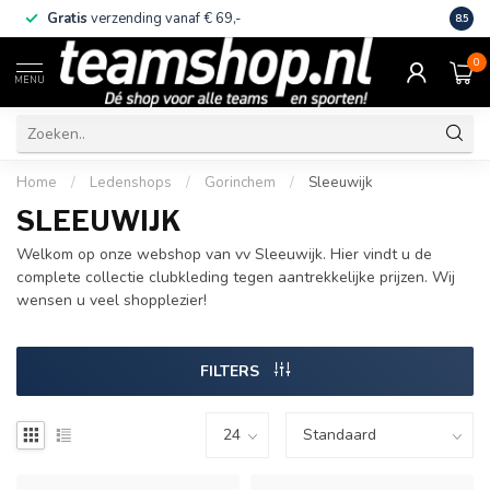
Gratis
verzending vanaf € 69,-
Eige
8.5
0
MENU
Home
/
Ledenshops
/
Gorinchem
/
Sleeuwijk
SLEEUWIJK
Welkom op onze webshop van vv Sleeuwijk. Hier vindt u de
complete collectie clubkleding tegen aantrekkelijke prijzen. Wij
wensen u veel shopplezier!
FILTERS