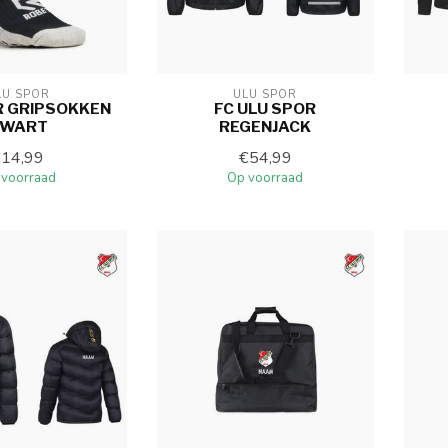
LU SPOR
ULU SPOR
R GRIPSOKKEN
FC ULU SPOR
WART
REGENJACK
€14,99
€54,99
 voorraad
Op voorraad