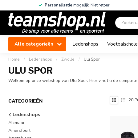
Personalisatie
mogelijk! Niet retour!
Alle categorieën
Ledenshops
Voetbalschole
Home
/
Ledenshops
/
Zwolle
/
Ulu Spor
ULU SPOR
Welkom op onze webshop van Ulu Spor. Hier vindt u de complete co
20
P
CATEGORIEËN
Ledenshops
Alkmaar
Amersfoort