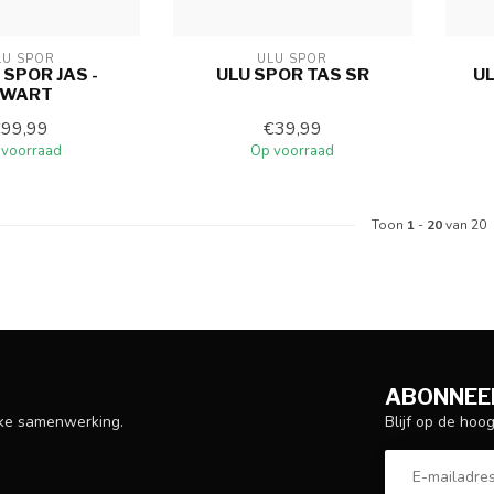
LU SPOR
ULU SPOR
 SPOR JAS -
ULU SPOR TAS SR
U
WART
€99,99
€39,99
 voorraad
Op voorraad
Toon
1
-
20
van 20
ABONNEER
Blijf op de hoo
ijke samenwerking.