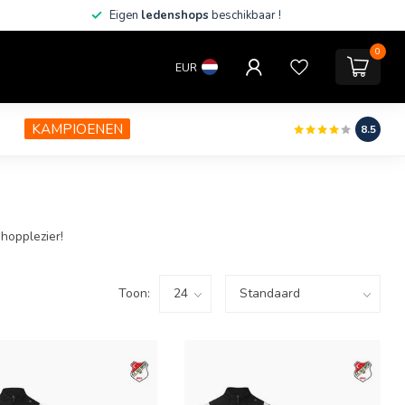
Eigen
ledenshops
beschikbaar !
0
EUR
KAMPIOENEN
8.5
hopplezier!
Toon: