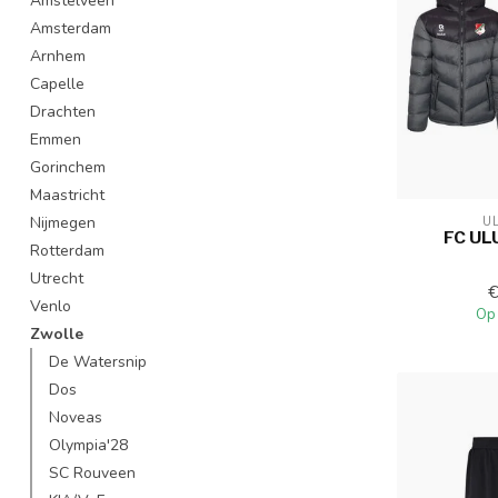
Amstelveen
Amsterdam
Arnhem
Capelle
Drachten
Emmen
Gorinchem
Maastricht
Nijmegen
U
FC UL
Rotterdam
Utrecht
Venlo
Op
Zwolle
De Watersnip
Dos
Noveas
Olympia'28
SC Rouveen