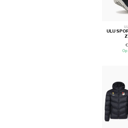
U
ULU SPO
Z
Op