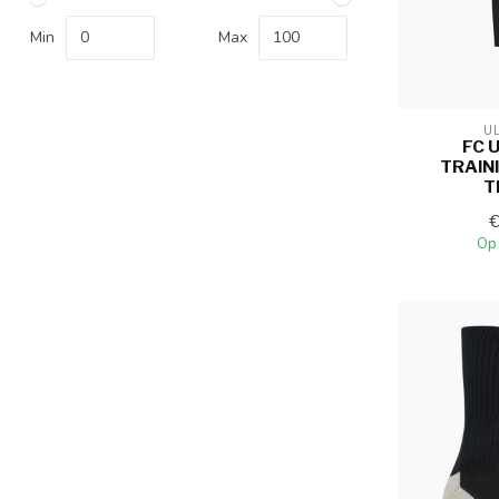
Min
Max
U
FC 
TRAIN
T
Op