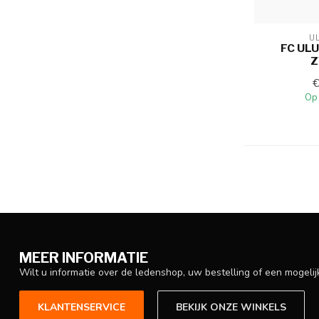
U
FC ULU
Z
Op
MEER INFORMATIE
Wilt u informatie over de ledenshop, uw bestelling of een mogel
KLANTENSERVICE
BEKIJK ONZE WINKELS