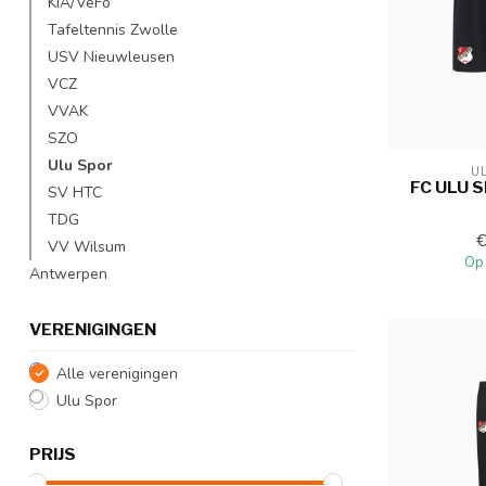
KIA/VeFo
Tafeltennis Zwolle
USV Nieuwleusen
VCZ
VVAK
SZO
Ulu Spor
U
FC ULU 
SV HTC
TDG
VV Wilsum
Op
Antwerpen
VERENIGINGEN
Alle verenigingen
Ulu Spor
PRIJS