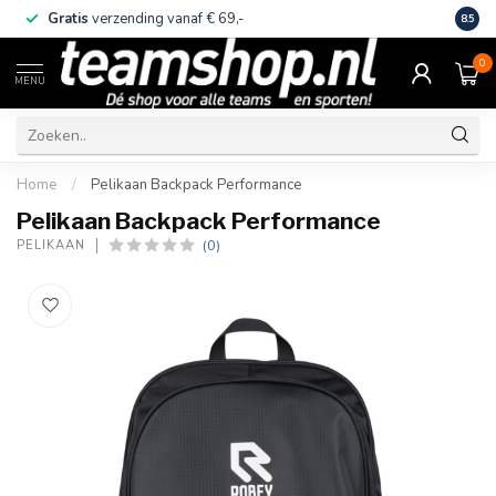
Gratis
verzending vanaf € 69,-
Eige
8.5
0
MENU
Home
/
Pelikaan Backpack Performance
Pelikaan Backpack Performance
(0)
PELIKAAN