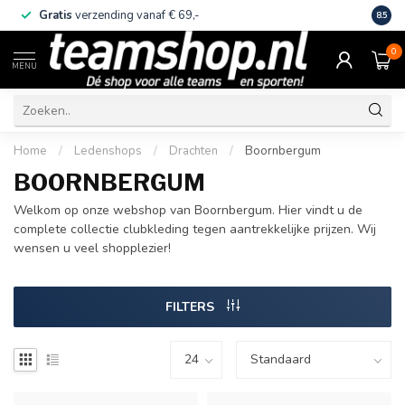
Gratis
verzending vanaf € 69,-
Eige
8.5
0
MENU
Home
/
Ledenshops
/
Drachten
/
Boornbergum
BOORNBERGUM
Welkom op onze webshop van Boornbergum. Hier vindt u de
complete collectie clubkleding tegen aantrekkelijke prijzen. Wij
wensen u veel shopplezier!
FILTERS