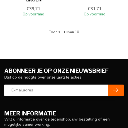
€39,71
€31,71
Op voorraad
Op voorraad
Toon
1
-
10
van 10
ABONNEER JE OP ONZE NIEUWSBRIEF
Blijf op de hoogte over onze laatste acties
MEER INFORMATIE
Wilt u informatie over de ledenshop, uw bestelling of een
mogelijke samenwerking.