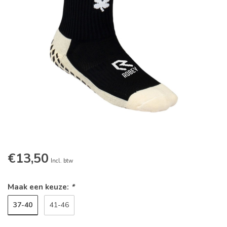
€13,50
Incl. btw
Maak een keuze:
*
37-40
41-46