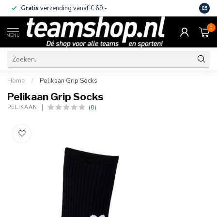
Gratis
verzending vanaf € 69,-
Eige
8.5
0
MENU
Home
/
Pelikaan Grip Socks
Pelikaan Grip Socks
(0)
PELIKAAN