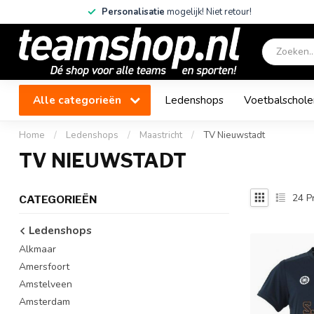
Personalisatie
mogelijk! Niet retour!
Alle categorieën
Ledenshops
Voetbalschole
Home
/
Ledenshops
/
Maastricht
/
TV Nieuwstadt
TV NIEUWSTADT
24
P
CATEGORIEËN
Ledenshops
Alkmaar
Amersfoort
Amstelveen
Amsterdam