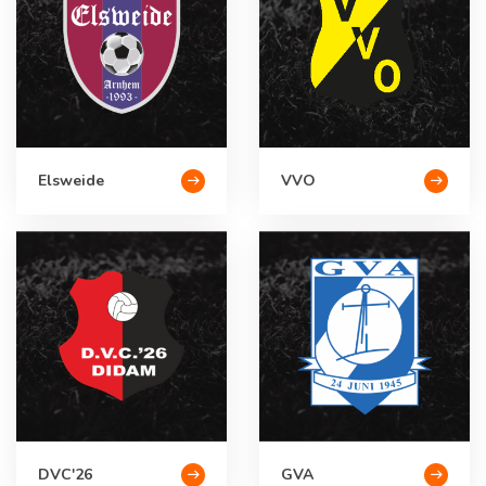
Elsweide
VVO
DVC'26
GVA