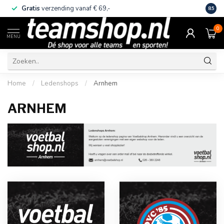
Gratis
verzending vanaf € 69,-
Eige
8.5
0
MENU
Home
/
Ledenshops
/
Arnhem
ARNHEM