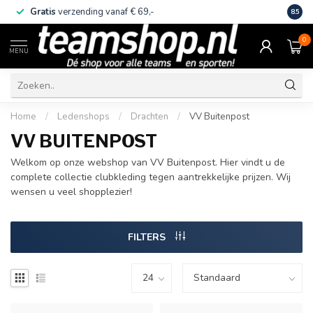
Gratis
verzending vanaf € 69,-
Eige
8.5
0
MENU
Home
/
Ledenshops
/
Drachten
/
VV Buitenpost
VV BUITENPOST
Welkom op onze webshop van VV Buitenpost. Hier vindt u de
complete collectie clubkleding tegen aantrekkelijke prijzen. Wij
wensen u veel shopplezier!
FILTERS