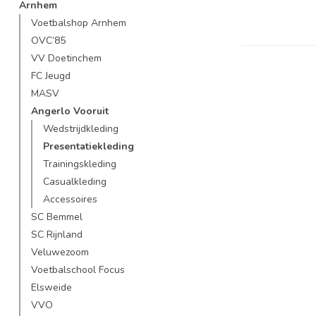
Arnhem
Voetbalshop Arnhem
OVC’85
VV Doetinchem
FC Jeugd
MASV
Angerlo Vooruit
Wedstrijdkleding
Presentatiekleding
Trainingskleding
Casualkleding
Accessoires
SC Bemmel
SC Rijnland
Veluwezoom
Voetbalschool Focus
Elsweide
VVO