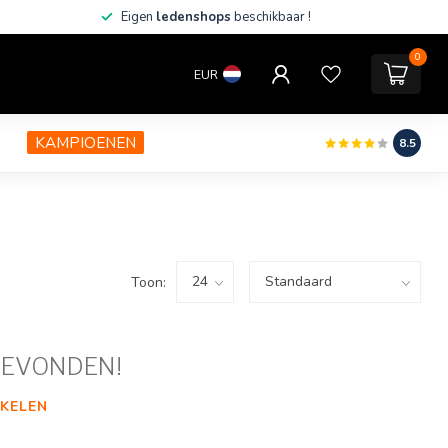
Eigen
ledenshops
beschikbaar !
0
EUR
KAMPIOENEN
8.5
Toon:
GEVONDEN!
KELEN