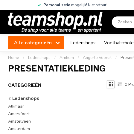
Personalisatie
mogelijk! Niet retour!
Alle categorieën
Ledenshops
Voetbalschole
Home
/
Ledenshops
/
Arnhem
/
Angerlo Vooruit
/
Present
PRESENTATIEKLEDING
0
Pro
CATEGORIEËN
Ledenshops
Alkmaar
Amersfoort
Amstelveen
Amsterdam