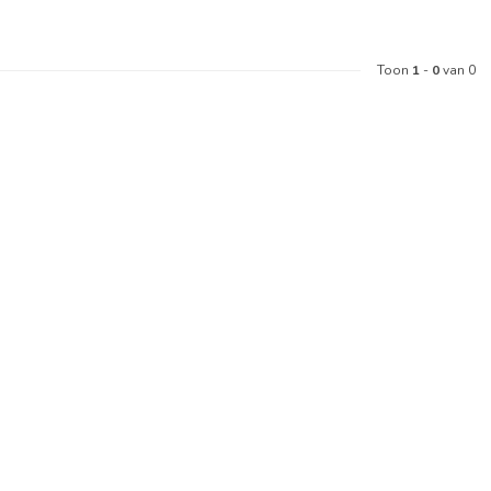
Toon
1
-
0
van 0