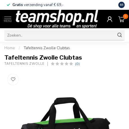
Gratis
verzending vanaf € 69,-
Eige
8.5
0
MENU
Home
/
Tafeltennis Zwolle Clubtas
Tafeltennis Zwolle Clubtas
(0)
TAFELTENNIS ZWOLLE