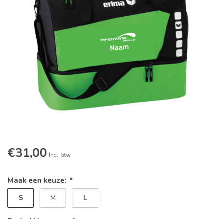
€31,00
Incl. btw
Maak een keuze:
*
S
M
L