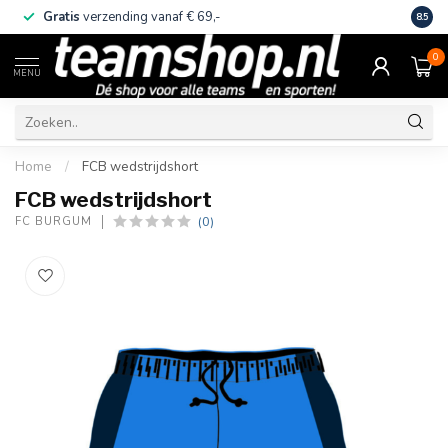
Gratis
verzending vanaf € 69,-
Eige
8.5
0
MENU
Home
/
FCB wedstrijdshort
FCB wedstrijdshort
(0)
FC BURGUM