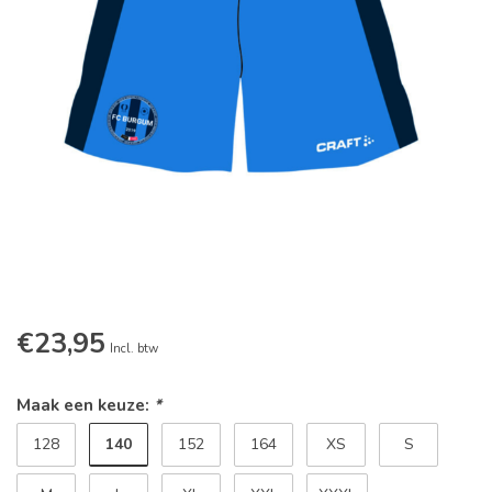
€23,95
Incl. btw
Maak een keuze:
*
140
128
152
164
XS
S