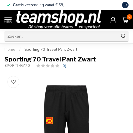
Gratis
verzending vanaf € 69,-
Eige
8.5
0
MENU
Home
/
Sporting'70 Travel Pant Zwart
Sporting'70 Travel Pant Zwart
(0)
SPORTING'70