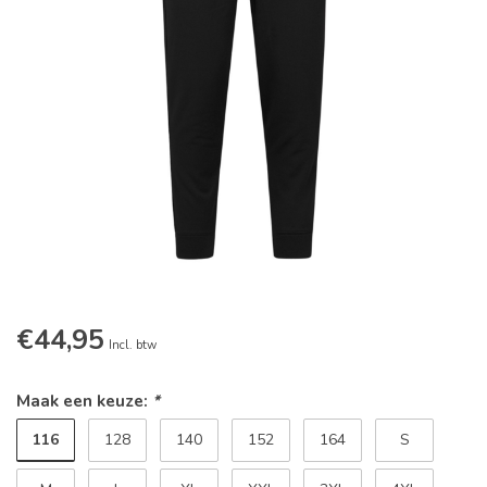
€44,95
Incl. btw
Maak een keuze:
*
116
128
140
152
164
S