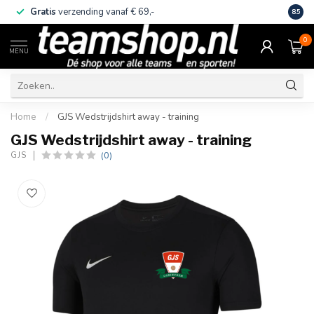
Gratis
verzending vanaf € 69,-
Eige
8.5
0
MENU
Home
/
GJS Wedstrijdshirt away - training
GJS Wedstrijdshirt away - training
(0)
GJS