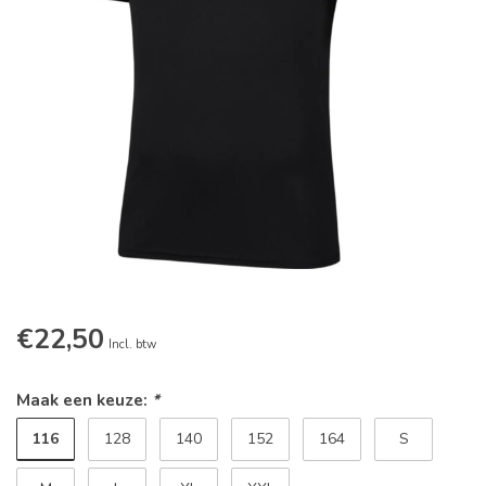
€22,50
Incl. btw
Maak een keuze:
*
116
128
140
152
164
S