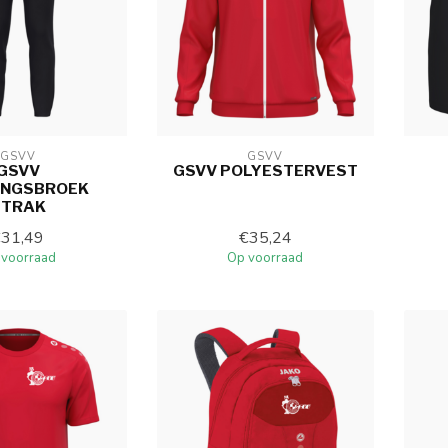
GSVV
GSVV
GSVV
GSVV POLYESTERVEST
INGSBROEK
STRAK
€31,49
€35,24
 voorraad
Op voorraad