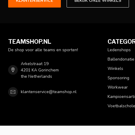
KLANTENSERVICE
BEKIJK ONZE WINKELS
TEAMSHOP.NL
CATEGOR
De shop voor alle teams en sporten!
Ledenshops
Ballendonatie
Arkelstraat 19
Winkels
4201 KA Gorinchem
the Netherlands
Sponsoring
Workwear
klantenservice@teamshop.nl
Kampioensarti
Voetbalschol