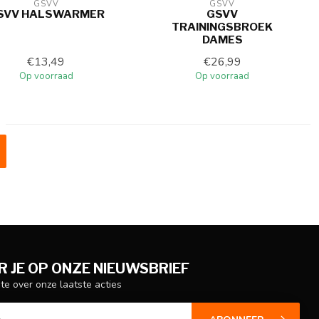
GSVV
GSVV
SVV HALSWARMER
GSVV
TRAININGSBROEK
DAMES
€13,49
€26,99
Op voorraad
Op voorraad
 JE OP ONZE NIEUWSBRIEF
gte over onze laatste acties