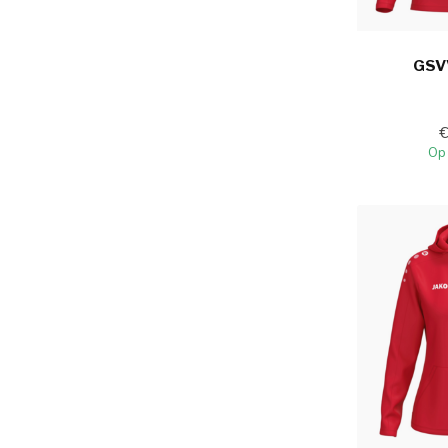
GSV
Op