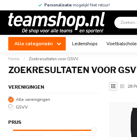
Personalisatie
mogelijk! Niet retour!
Alle categorieën
Ledenshops
Voetbalschole
Home
/
Zoekresultaten voor GSVV
ZOEKRESULTATEN VOOR GS
28
P
VERENIGINGEN
Alle verenigingen
GSVV
PRIJS