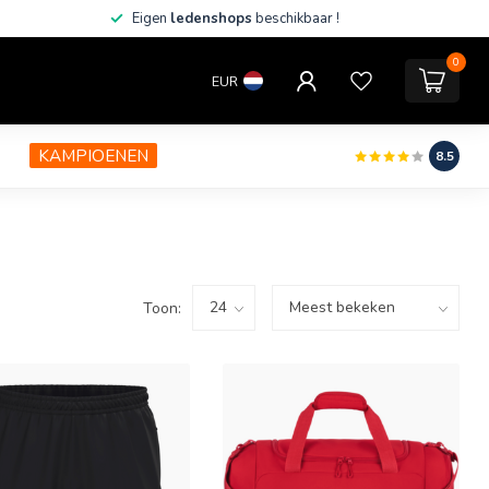
Eigen
ledenshops
beschikbaar !
0
EUR
KAMPIOENEN
8.5
Toon: