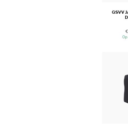
GSVV J
Op