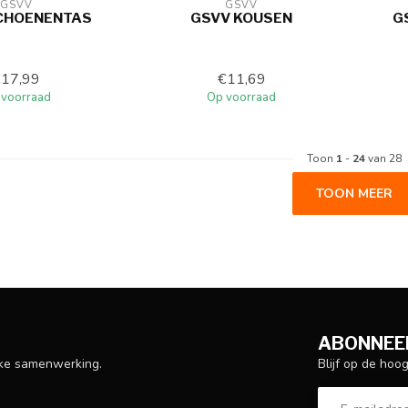
GSVV
GSVV
CHOENENTAS
GSVV KOUSEN
G
€17,99
€11,69
 voorraad
Op voorraad
Toon
1
-
24
van 28
TOON MEER
ABONNEER
Blijf op de hoo
ijke samenwerking.