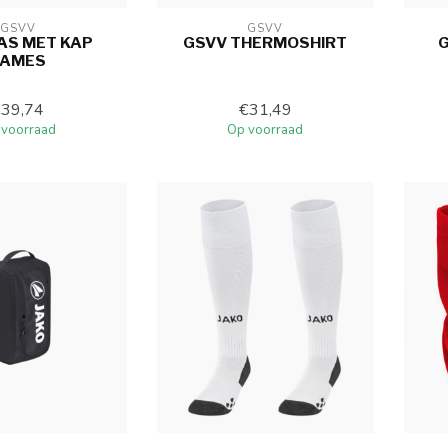
GSVV
GSVV
AS MET KAP
GSVV THERMOSHIRT
G
DAMES
€39,74
€31,49
 voorraad
Op voorraad