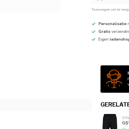
Toevoegen om te verge
Personalisatie
m
Gratis
verzendin
Eigen
ledensh
GERELAT
GS
GS