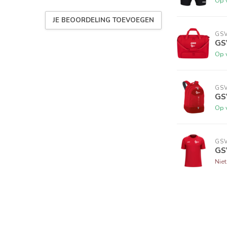
Op 
JE BEOORDELING TOEVOEGEN
GS
GS
Op 
GS
GS
Op 
GS
GS
Nie