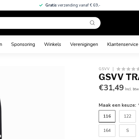
Gratis
verzending vanaf € 69,-
n
Sponsoring
Winkels
Verenigingen
Klantenservice
GSVV
GSVV TR
€31,49
Incl. btw
Maak een keuze:
116
122
164
S