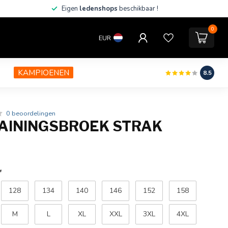
Eigen
ledenshops
beschikbaar !
0
EUR
KAMPIOENEN
8.5
0 beoordelingen
AININGSBROEK STRAK
*
128
134
140
146
152
158
M
L
XL
XXL
3XL
4XL