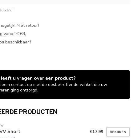
lijken
ogelijk! Niet retour!
g vanaf € 69,-
ops
beschikbaar !
Heeft u vragen over een product?
Neem contact op met de desbetreffende winkel die uw
vereniging ontzorgd.
EERDE PRODUCTEN
VV
VV Short
€17,99
BEKIJKEN