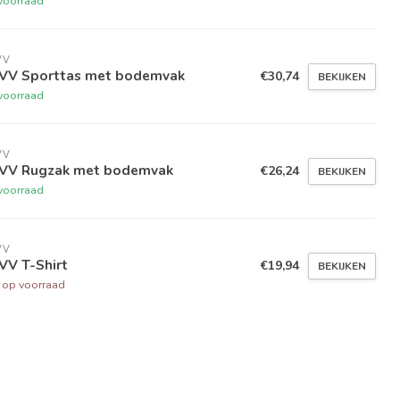
voorraad
VV
VV Sporttas met bodemvak
€30,74
BEKIJKEN
voorraad
VV
VV Rugzak met bodemvak
€26,24
BEKIJKEN
voorraad
VV
VV T-Shirt
€19,94
BEKIJKEN
t op voorraad