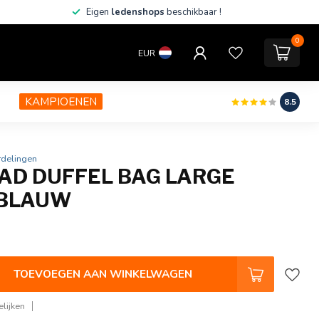
Eigen
ledenshops
beschikbaar !
0
EUR
KAMPIOENEN
8.5
rdelingen
AD DUFFEL BAG LARGE
BLAUW
TOEVOEGEN AAN WINKELWAGEN
lijken