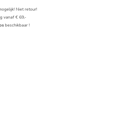
ogelijk! Niet retour!
g vanaf € 69,-
ops
beschikbaar !