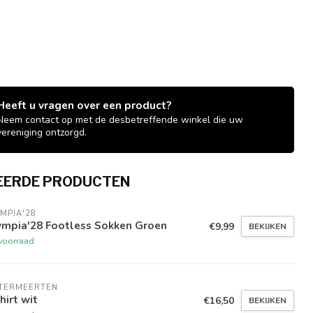
Heeft u vragen over een product?
Neem contact op met de desbetreffende winkel die uw
vereniging ontzorgd.
EERDE PRODUCTEN
MPIA'28
ympia'28 Footless Sokken Groen
€9,99
BEKIJKEN
voorraad
NTERMEERTEN
hirt wit
€16,50
BEKIJKEN