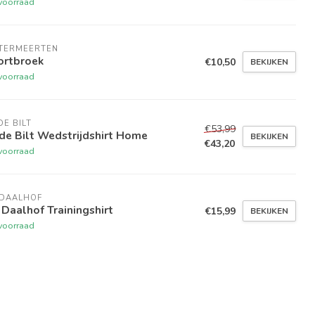
voorraad
NTERMEERTEN
ortbroek
€10,50
BEKIJKEN
voorraad
DE BILT
€53,99
de Bilt Wedstrijdshirt Home
BEKIJKEN
€43,20
voorraad
 DAALHOF
Daalhof Trainingshirt
€15,99
BEKIJKEN
voorraad