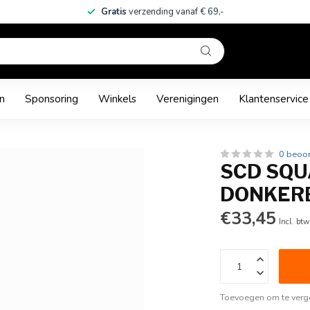
Gratis
verzending vanaf € 69,-
n
Sponsoring
Winkels
Verenigingen
Klantenservice
0 beoo
SCD SQU
DONKER
€33,45
Incl. btw
Toevoegen om te verge