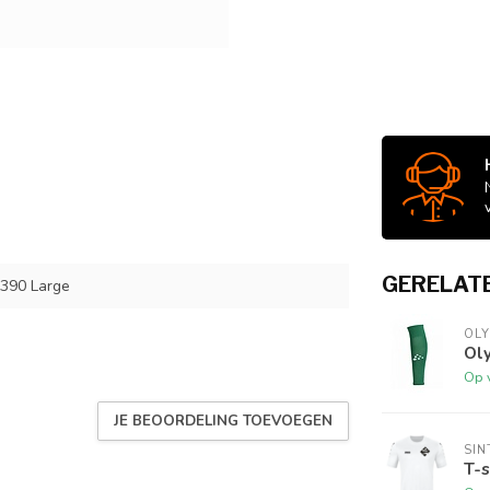
GERELAT
390 Large
OLY
Ol
Op 
JE BEOORDELING TOEVOEGEN
SI
T-s