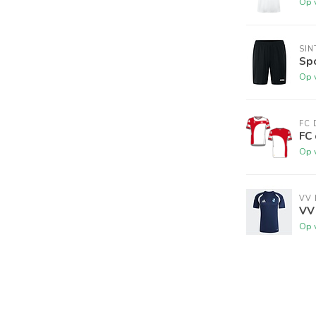
Op 
SI
Sp
Op 
FC 
FC 
Op 
VV
VV 
Op 