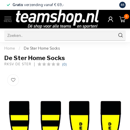
Gratis
verzending vanaf € 69,-
Eige
8.5
0
MENU
Home
/
De Ster Home Socks
De Ster Home Socks
(0)
RKSV DE STER