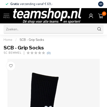
Gratis
verzending vanaf € 69,-
Eige
8.5
0
MENU
Home
/
SCB - Grip Socks
SCB - Grip Socks
(0)
SC BEMMEL