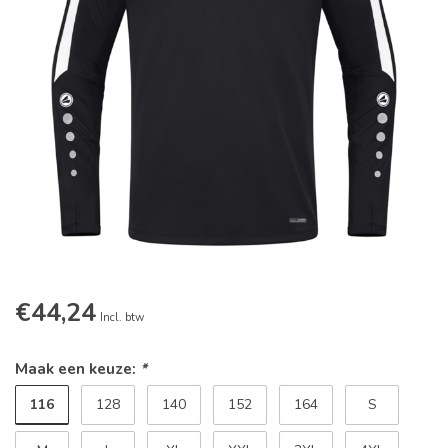
€44,24
Incl. btw
Maak een keuze:
*
116
128
140
152
164
S