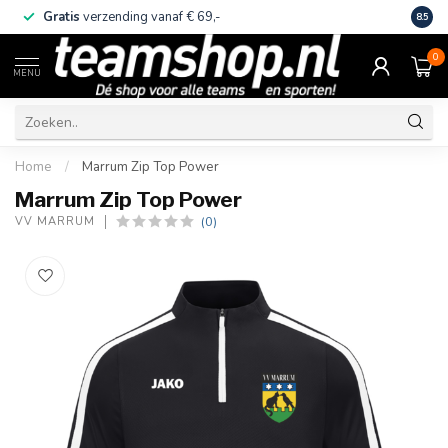
Gratis
verzending vanaf € 69,-
Eige
8.5
0
MENU
Home
/
Marrum Zip Top Power
Marrum Zip Top Power
(0)
VV MARRUM