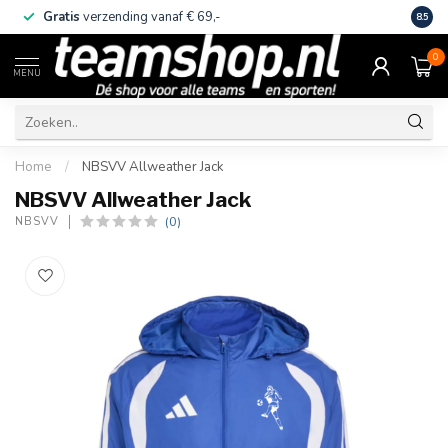
Gratis
verzending vanaf € 69,-
Eige
8.5
0
MENU
Home
/
NBSVV Allweather Jack
NBSVV Allweather Jack
(0)
NBSVV