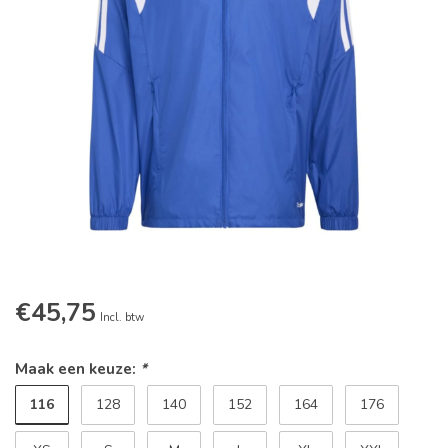
€45,75
Incl. btw
Maak een keuze:
*
116
128
140
152
164
176