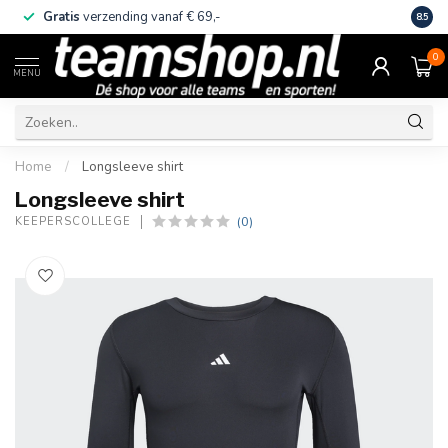
Gratis
verzending vanaf € 69,-
Eige
8.5
0
MENU
Home
/
Longsleeve shirt
Longsleeve shirt
(0)
KEEPERSCOLLEGE