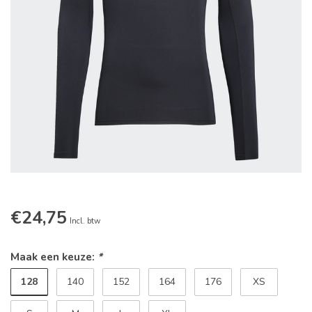
€24,75
Incl. btw
Maak een keuze:
*
128
140
152
164
176
XS