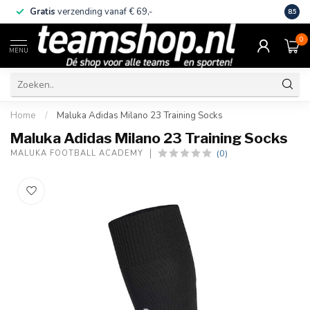
Gratis
verzending vanaf € 69,-
Eige
8.5
0
MENU
Home
/
Maluka Adidas Milano 23 Training Socks
Maluka Adidas Milano 23 Training Socks
(0)
MALUKA FOOTBALL ACADEMY