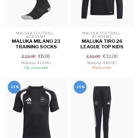
MALUKA FOOTBALL 
MALUKA FOOTBALL 
ACADEMY
ACADEMY
MALUKA MILANO 23
MALUKA TIRO 26
TRAINING SOCKS
LEAGUE TOP KIDS
€8,00
€32,00
€10,00
€40,00
Stukprijs: €10,00 /
Stukprijs: €40,00 /
Op voorraad
Backorder
-20%
-20%