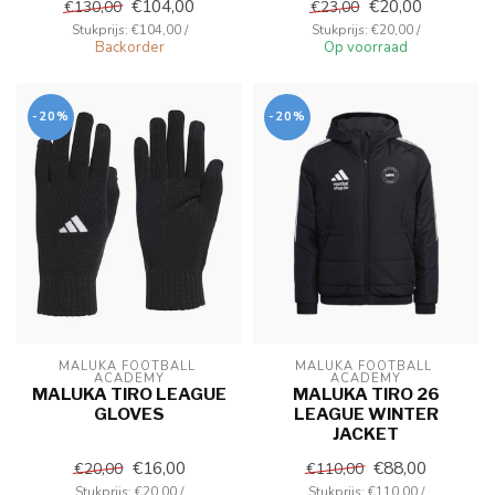
€104,00
€20,00
€130,00
€23,00
Stukprijs: €104,00 /
Stukprijs: €20,00 /
Backorder
Op voorraad
-20%
-20%
MALUKA FOOTBALL 
MALUKA FOOTBALL 
ACADEMY
ACADEMY
MALUKA TIRO LEAGUE
MALUKA TIRO 26
GLOVES
LEAGUE WINTER
JACKET
€16,00
€88,00
€20,00
€110,00
Stukprijs: €20,00 /
Stukprijs: €110,00 /