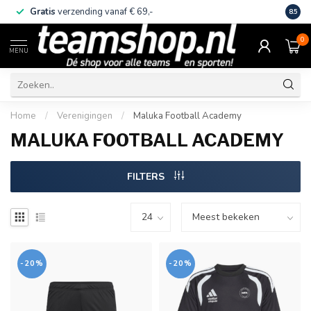
Gratis
verzending vanaf € 69,-
Eige
8.5
0
MENU
Home
/
Verenigingen
/
Maluka Football Academy
MALUKA FOOTBALL ACADEMY
FILTERS
-20%
-20%