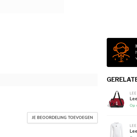
GERELAT
LE
Le
Op 
JE BEOORDELING TOEVOEGEN
LE
Lee