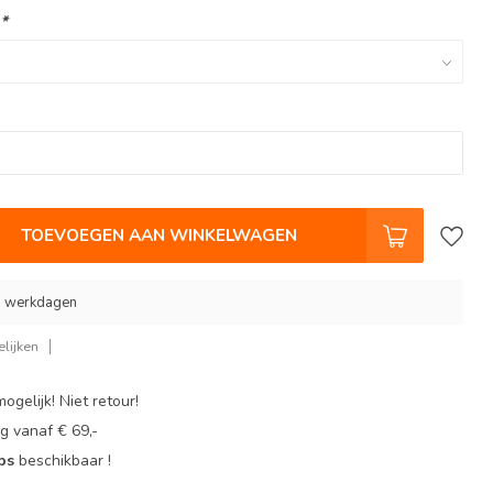
:
*
TOEVOEGEN AAN WINKELWAGEN
 9 werkdagen
lijken
ogelijk! Niet retour!
g vanaf € 69,-
ops
beschikbaar !