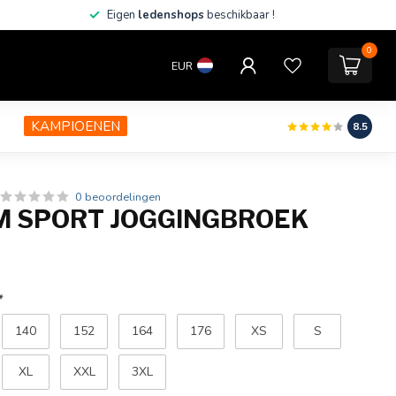
Eigen
ledenshops
beschikbaar !
0
EUR
KAMPIOENEN
8.5
0 beoordelingen
 SPORT JOGGINGBROEK
*
140
152
164
176
XS
S
XL
XXL
3XL