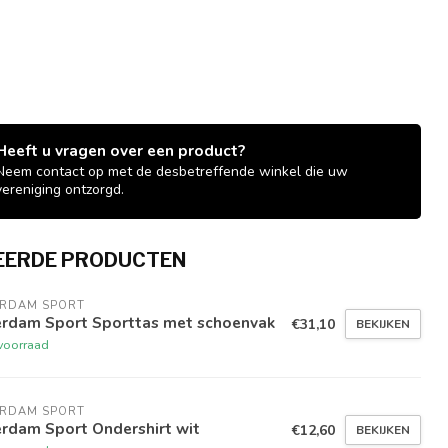
Heeft u vragen over een product?
Neem contact op met de desbetreffende winkel die uw
vereniging ontzorgd.
EERDE PRODUCTEN
ERDAM SPORT
erdam Sport Sporttas met schoenvak
€31,10
BEKIJKEN
voorraad
ERDAM SPORT
rdam Sport Ondershirt wit
€12,60
BEKIJKEN