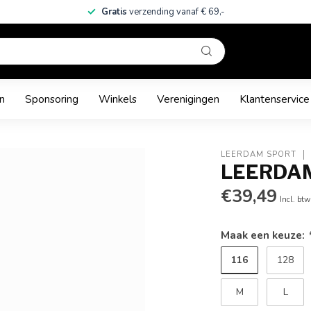
Gratis
verzending vanaf € 69,-
n
Sponsoring
Winkels
Verenigingen
Klantenservice
LEERDAM SPORT
LEERDAM
€39,49
Incl. btw
Maak een keuze:
116
128
M
L