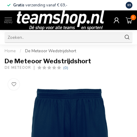
Gratis
verzending vanaf € 69,-
Eige
8.5
0
MENU
Home
/
De Meteoor Wedstrijdshort
De Meteoor Wedstrijdshort
(0)
DE METEOOR