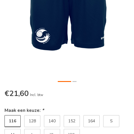
€21,60
Incl. btw
Maak een keuze:
*
116
128
140
152
164
S