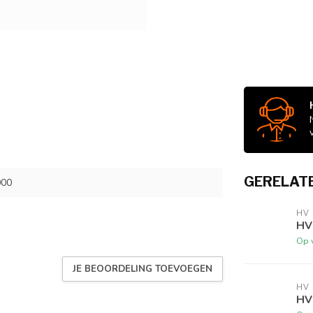
GERELAT
000
HV
HV
Op 
JE BEOORDELING TOEVOEGEN
HV
HV