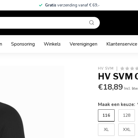
Gratis
verzending vanaf € 69,-
n
Sponsoring
Winkels
Verenigingen
Klantenservice
HV SVM
HV SVM 
€18,89
Incl. btw
Maak een keuze:
116
128
XL
XXL