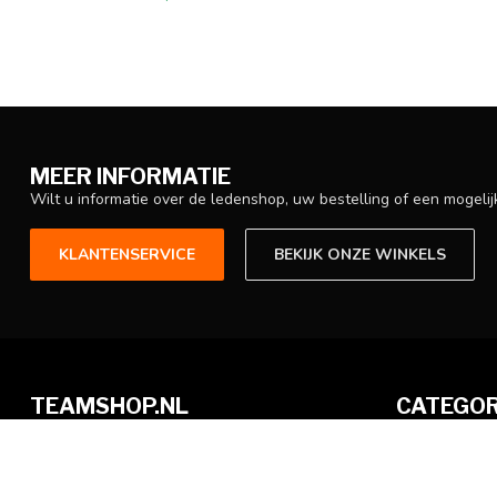
MEER INFORMATIE
Wilt u informatie over de ledenshop, uw bestelling of een mogel
KLANTENSERVICE
BEKIJK ONZE WINKELS
TEAMSHOP.NL
CATEGOR
De shop voor alle teams en sporten!
Ledenshops
Ballendonatie
Arkelstraat 19