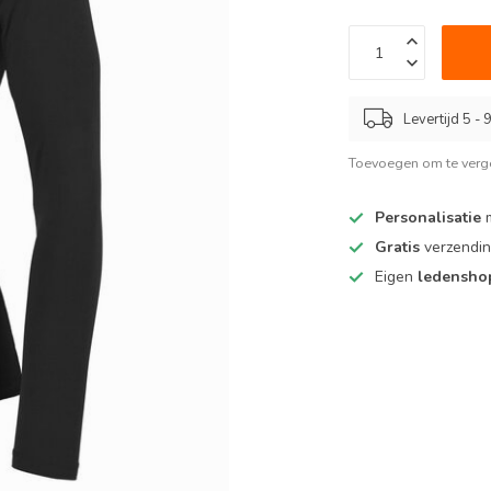
Levertijd 5 -
Toevoegen om te verge
Personalisatie
m
Gratis
verzendin
Eigen
ledensh