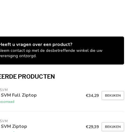
Heeft u vragen over een product?
Neem contact op met de desbetreffende winkel die uw
vereniging ontzorgd.
EERDE PRODUCTEN
 SVM
 SVM Full Ziptop
€34,29
BEKIJKEN
voorraad
 SVM
 SVM Ziptop
€29,39
BEKIJKEN