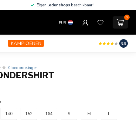
Eigen
ledenshops
beschikbaar !
0
EUR
KAMPIOENEN
8.5
0 beoordelingen
ONDERSHIRT
*
140
152
164
S
M
L