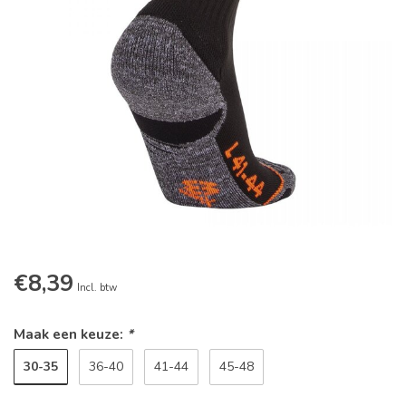
€8,39
Incl. btw
Maak een keuze:
*
30-35
36-40
41-44
45-48