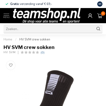
Gratis
verzending vanaf € 69,-
Eige
8.5
0
MENU
Home
/
HV SVM crew sokken
HV SVM crew sokken
(0)
HV SVM