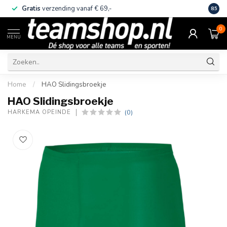
Gratis
verzending vanaf € 69,-
Eige
8.5
0
MENU
Home
/
HAO Slidingsbroekje
HAO Slidingsbroekje
(0)
HARKEMA OPEINDE