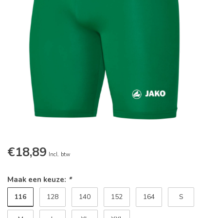
€18,89
Incl. btw
Maak een keuze:
*
116
128
140
152
164
S