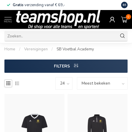
Gratis
verzending vanaf € 69,-
Eige
8.5
0
MENU
Home
/
Verenigingen
/
SB Voetbal Academy
FILTERS