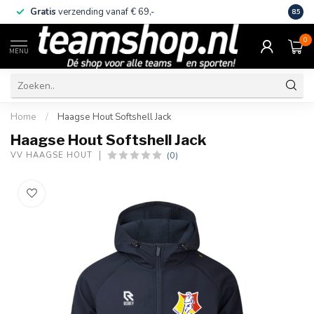
Gratis
verzending vanaf € 69,-
Eige
8.5
0
MENU
Home
/
Haagse Hout Softshell Jack
Haagse Hout Softshell Jack
(0)
VV HAAGSE HOUT