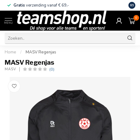
Gratis
verzending vanaf € 69,-
Eige
8.5
0
MENU
Home
/
MASV Regenjas
MASV Regenjas
(0)
MASV