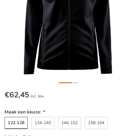
€62,45
Incl. btw
Maak een keuze:
*
122-128
134-140
146-152
158-164