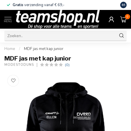
Gratis
verzending vanaf € 69,-
Eige
8.5
0
MENU
Home
/
MDF jas met kap junior
MDF jas met kap junior
(0)
MODÈSTODÛNS