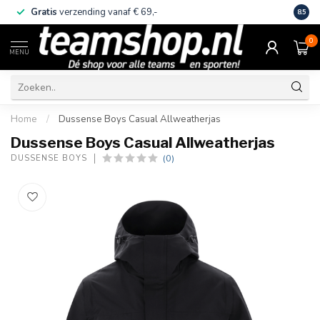
Gratis
verzending vanaf € 69,-
Eige
8.5
0
MENU
Home
/
Dussense Boys Casual Allweatherjas
Dussense Boys Casual Allweatherjas
(0)
DUSSENSE BOYS