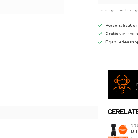
Toevoegen om te verge
Personalisatie
m
Gratis
verzendin
Eigen
ledensh
GERELAT
DR
DR