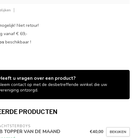
lijken
ogelijk! Niet retour!
g vanaf € 69,-
ops
beschikbaar !
Heeft u vragen over een product?
Neem contact op met de desbetreffende winkel die uw
vereniging ontzorgd.
EERDE PRODUCTEN
ACHTSTERBOYS
B TOPPER VAN DE MAAND
€40,00
BEKIJKEN