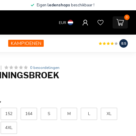
Eigen
ledenshops
beschikbaar !
0
EUR
KAMPIOENEN
8.5
0 beoordelingen
ININGSBROEK
*
152
164
S
M
L
XL
4XL