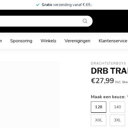
Gratis
verzending vanaf € 69,-
n
Sponsoring
Winkels
Verenigingen
Klantenservice
DRACHTSTERBOYS
DRB TRA
€27,99
Incl. btw
Maak een keuze:
128
140
XXL
3XL