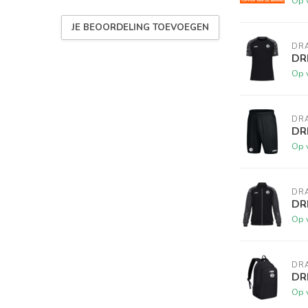
Op 
JE BEOORDELING TOEVOEGEN
DR
DRB
Op 
DR
DR
Op 
DR
DR
Op 
DR
DR
Op 