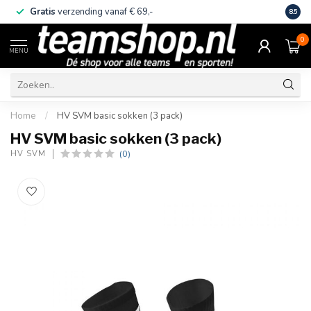
Gratis
verzending vanaf € 69,-
Eige
8.5
0
MENU
Home
/
HV SVM basic sokken (3 pack)
HV SVM basic sokken (3 pack)
(0)
HV SVM