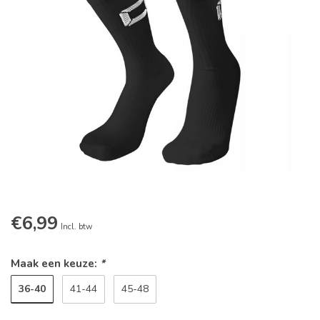
€6,99
Incl. btw
Maak een keuze:
*
36-40
41-44
45-48