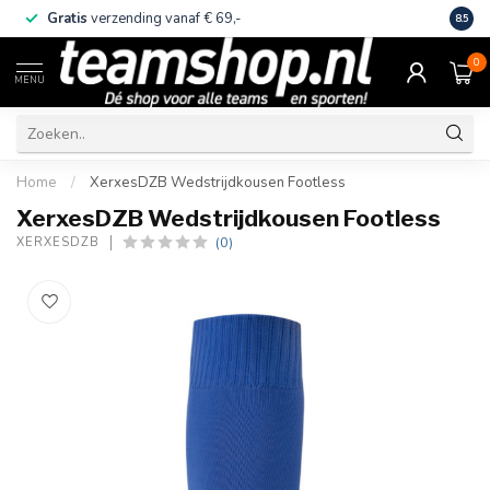
Gratis
verzending vanaf € 69,-
Eige
8.5
0
MENU
Home
/
XerxesDZB Wedstrijdkousen Footless
XerxesDZB Wedstrijdkousen Footless
(0)
XERXESDZB