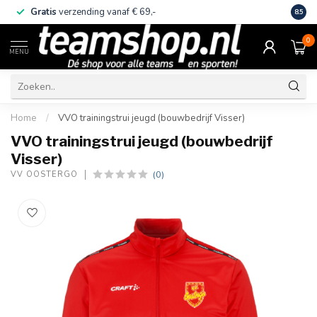
Gratis
verzending vanaf € 69,-
Eige
8.5
0
MENU
Home
/
VVO trainingstrui jeugd (bouwbedrijf Visser)
VVO trainingstrui jeugd (bouwbedrijf
Visser)
(0)
VV OOSTERGO