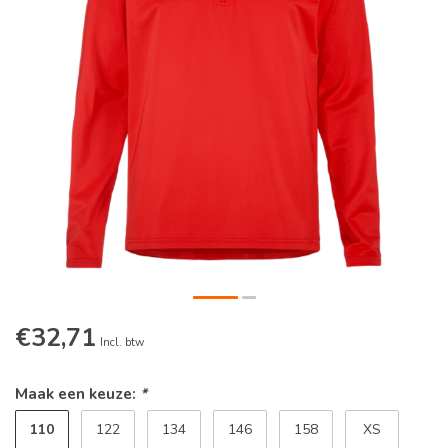
€32,71
Incl. btw
Maak een keuze:
*
110
122
134
146
158
XS