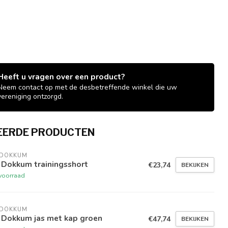
Heeft u vragen over een product?
Neem contact op met de desbetreffende winkel die uw
vereniging ontzorgd.
EERDE PRODUCTEN
 DOKKUM
 Dokkum trainingsshort
€23,74
BEKIJKEN
voorraad
 DOKKUM
 Dokkum jas met kap groen
€47,74
BEKIJKEN