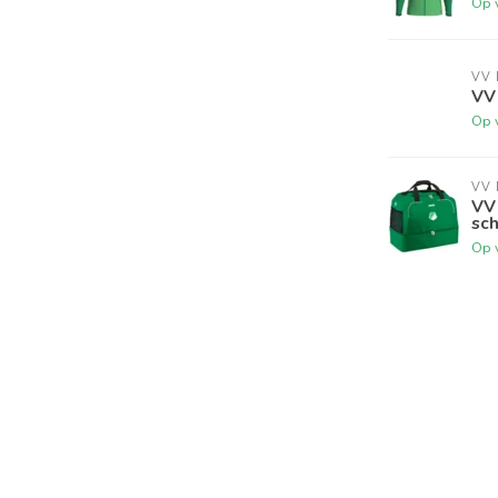
Op 
VV
VV
Op 
VV
VV
sc
Op 