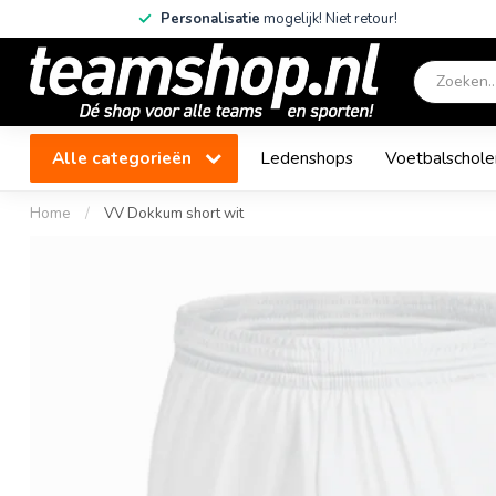
Personalisatie
mogelijk! Niet retour!
Alle categorieën
Ledenshops
Voetbalschole
Home
/
VV Dokkum short wit