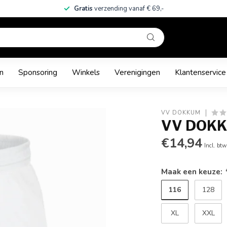
Gratis
verzending vanaf € 69,-
n
Sponsoring
Winkels
Verenigingen
Klantenservice
VV DOKKUM
VV DOKK
€14,94
Incl. btw
Maak een keuze:
116
128
XL
XXL