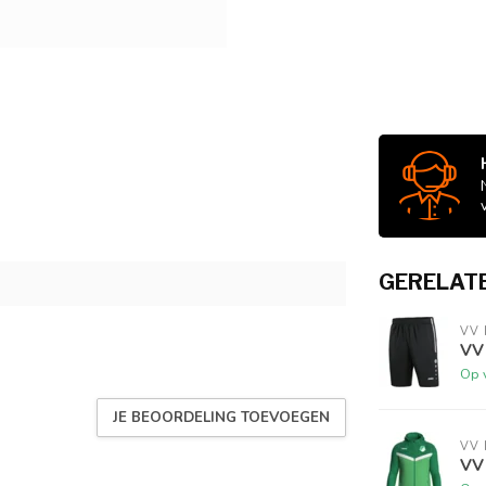
GERELAT
VV
VV
Op 
JE BEOORDELING TOEVOEGEN
VV
VV