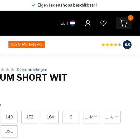
Eigen
ledenshops
beschikbaar !
0
EUR
KAMPIOENEN
8.5
0 beoordelingen
UM SHORT WIT
*
140
152
164
S
M
L
3XL