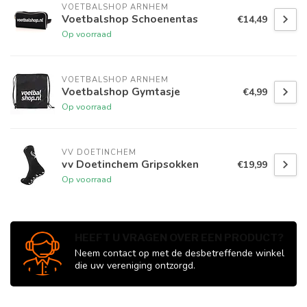
VOETBALSHOP ARNHEM
Voetbalshop Schoenentas
€14,49
Op voorraad
VOETBALSHOP ARNHEM
Voetbalshop Gymtasje
€4,99
Op voorraad
VV DOETINCHEM
vv Doetinchem Gripsokken
€19,99
Op voorraad
HEEFT U VRAGEN OVER EEN PRODUCT?
Neem contact op met de desbetreffende winkel
die uw vereniging ontzorgd.