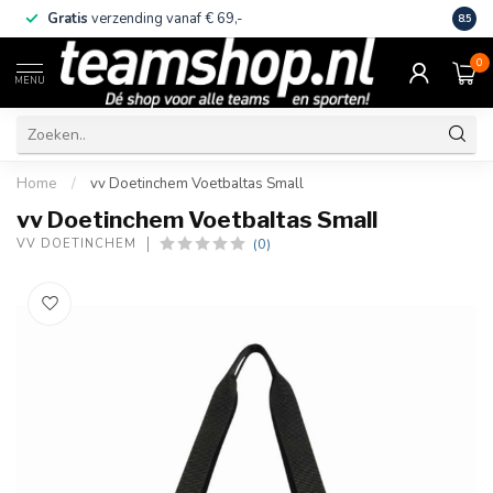
Gratis
verzending vanaf € 69,-
Eige
8.5
0
MENU
Home
/
vv Doetinchem Voetbaltas Small
vv Doetinchem Voetbaltas Small
(0)
VV DOETINCHEM