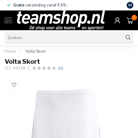
Gratis
verzending vanaf € 69,-
Eige
8.5
0
MENU
Home
/
Volta Skort
Volta Skort
(0)
LTC VOLTA