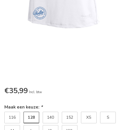
€35,99
Incl. btw
Maak een keuze:
*
128
116
140
152
XS
S