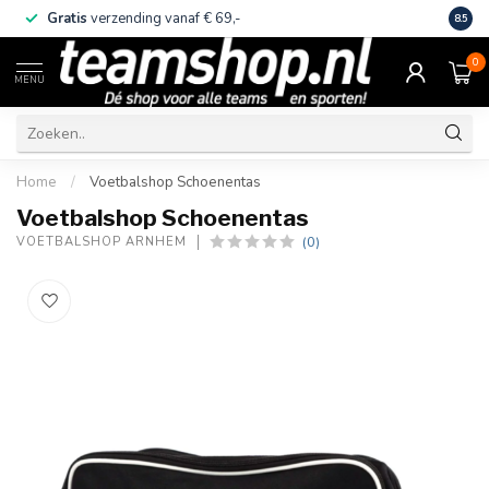
Gratis
verzending vanaf € 69,-
Eige
8.5
0
MENU
Home
/
Voetbalshop Schoenentas
Voetbalshop Schoenentas
(0)
VOETBALSHOP ARNHEM