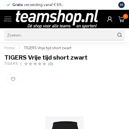
Gratis
verzending vanaf € 69,-
Eige
8.5
0
MENU
Home
/
TIGERS Vrije tijd short zwart
TIGERS Vrije tijd short zwart
(0)
TIGERS