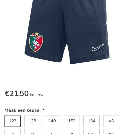
€21,50
Incl. btw
Maak een keuze:
*
122
128
140
152
164
XS