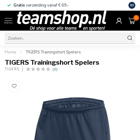
Gratis
verzending vanaf € 69,-
Eige
8.5
0
MENU
Home
/
TIGERS Trainingshort Spelers
TIGERS Trainingshort Spelers
(0)
TIGERS