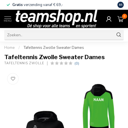
Gratis
verzending vanaf € 69,-
Eige
8.5
0
MENU
Home
/
Tafeltennis Zwolle Sweater Dames
Tafeltennis Zwolle Sweater Dames
(0)
TAFELTENNIS ZWOLLE