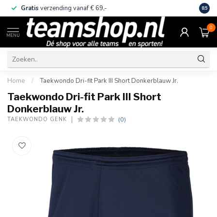
Gratis
verzending vanaf € 69,-
Eige
8.5
0
MENU
Home
/
Taekwondo Dri-fit Park III Short Donkerblauw Jr.
Taekwondo Dri-fit Park III Short
Donkerblauw Jr.
(0)
TAEKWONDO GENK