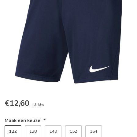
€12,60
Incl. btw
Maak een keuze:
*
122
128
140
152
164