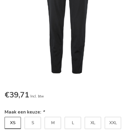
€39,71
Incl. btw
Maak een keuze:
*
XS
S
M
L
XL
XXL