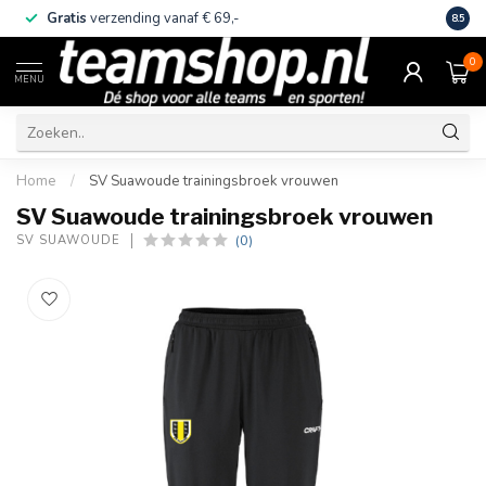
Gratis
verzending vanaf € 69,-
Eige
8.5
0
MENU
Home
/
SV Suawoude trainingsbroek vrouwen
SV Suawoude trainingsbroek vrouwen
(0)
SV SUAWOUDE